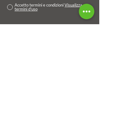
Accetto termini e condizioni
Visualizza
termini d'uso
Invia
ORARI
lunedì18:30–01
martedì11:30–15, 18:30–01
mercoledì11:30–15, 18:30–01
giovedì11:30–15, 18:30–01
venerdì11:30–15, 18:30–01